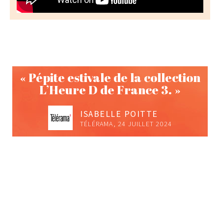
« Pépite estivale de la collection
L’Heure D de France 3. »
ISABELLE POITTE
TÉLÉRAMA, 24 JUILLET 2024