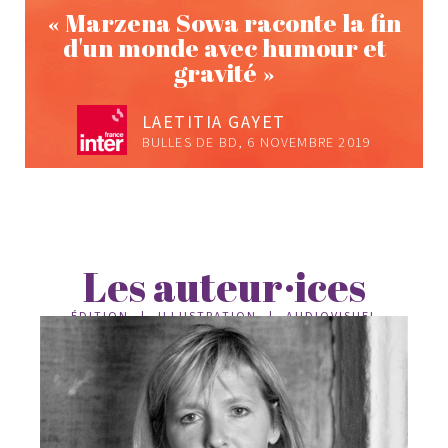
« Marzena Sowa raconte la fin
d'un monde avec humour et
gravité »
LAETITIA GAYET
BULLES DE BD, 6 NOVEMBRE 2019
Les auteur·ices
ÉDITION | ILLUSTRATION | AUDIOVISUEL